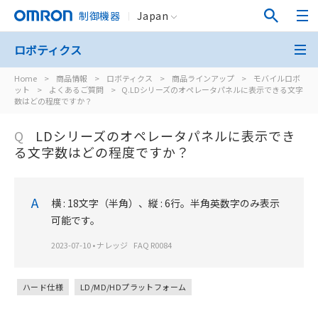
制御機器
Japan
ロボティクス
Home
>
商品情報
>
ロボティクス
>
商品ラインアップ
>
モバイルロボ
ット
>
よくあるご質問
>
Q.LDシリーズのオペレータパネルに表示できる文字
数はどの程度ですか？
Q
LDシリーズのオペレータパネルに表示でき
る文字数はどの程度ですか？
A
横 : 18文字（半角）、縦 : 6行。半角英数字のみ表示
可能です。
2023-07-10
•
ナレッジ
FAQ R0084
ハード仕様
LD/MD/HDプラットフォーム