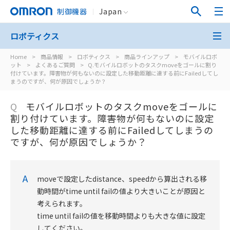
制御機器
Japan
ロボティクス
Home
>
商品情報
>
ロボティクス
>
商品ラインアップ
>
モバイルロボ
ット
>
よくあるご質問
>
Q.モバイルロボットのタスクmoveをゴールに割り
付けています。障害物が何もないのに設定した移動距離に達する前にFailedしてし
まうのですが、何が原因でしょうか？
Q
モバイルロボットのタスクmoveをゴールに
割り付けています。障害物が何もないのに設定
した移動距離に達する前にFailedしてしまうの
ですが、何が原因でしょうか？
A
moveで設定したdistance、speedから算出される移
動時間がtime until failの値より大きいことが原因と
考えられます。
time until failの値を移動時間よりも大きな値に設定
してください。