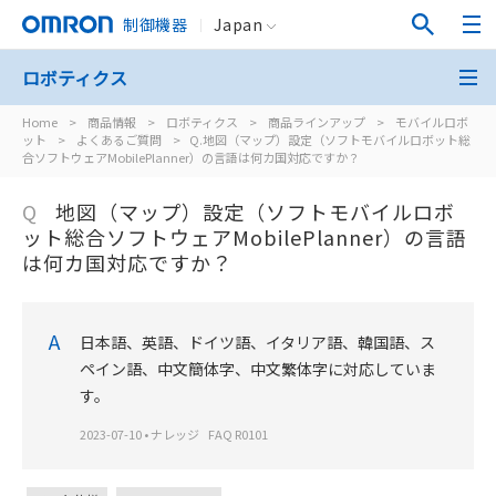
制御機器
Japan
ロボティクス
Home
>
商品情報
>
ロボティクス
>
商品ラインアップ
>
モバイルロボ
ット
>
よくあるご質問
>
Q.地図（マップ）設定（ソフトモバイルロボット総
合ソフトウェアMobilePlanner）の言語は何カ国対応ですか？
Q
地図（マップ）設定（ソフトモバイルロボ
ット総合ソフトウェアMobilePlanner）の言語
は何カ国対応ですか？
A
日本語、英語、ドイツ語、イタリア語、韓国語、ス
ペイン語、中文簡体字、中文繁体字に対応していま
す。
2023-07-10
•
ナレッジ
FAQ R0101