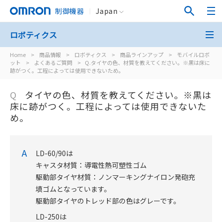
制御機器
Japan
ロボティクス
Home
>
商品情報
>
ロボティクス
>
商品ラインアップ
>
モバイルロボ
ット
>
よくあるご質問
>
Q.タイヤの色、材質を教えてください。※黒は床に
跡がつく。工程によっては使用できないため。
Q
タイヤの色、材質を教えてください。※黒は
床に跡がつく。工程によっては使用できないた
め。
A
LD-60/90は
キャスタ材質：導電性熱可塑性ゴム
駆動部タイヤ材質：ノンマーキングナイロン発砲充
填ゴムとなっています。
駆動部タイヤのトレッド部の色はグレーです。
LD-250は