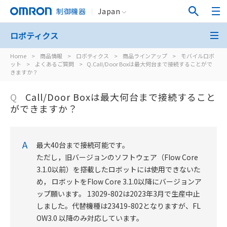
制御機器
Japan
ロボティクス
Home
>
商品情報
>
ロボティクス
>
商品ラインアップ
>
モバイルロボ
ット
>
よくあるご質問
>
Q.Call/Door Boxは最大何台まで接続することがで
きますか？
Q
Call/Door Boxは最大何台まで接続すること
ができますか？
A
最大40台まで接続可能です。
ただし，旧バージョンのソフトウェア（Flow Core
3.1.0以前）を搭載したロボットには使用できないた
め， ロボットをFlow Core 3.1.0以降にバージョンア
ップ願います。 13029-802は2023年3月で生産中止
しました。代替機種は23419-802となりますが、FL
OW3.0 以降のみ対応しています。