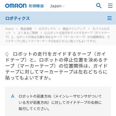
制御機器
Japan
ロボティクス
Home
>
商品情報
>
ロボティクス
>
商品ラインアップ
>
モバイルロボ
ット
>
よくあるご質問
>
Q.ロボットの走行をガイドするテープ（ガイドテー
プ）と、ロボットの停止位置を決めるテープ（マーカーテープ）の位置関係は、ガ
イドテープに対してマーカーテープは左右どちらに貼ってもよいですか。
Q
ロボットの走行をガイドするテープ（ガイ
ドテープ）と、ロボットの停止位置を決めるテ
ープ（マーカーテープ）の位置関係は、ガイド
テープに対してマーカーテープは左右どちらに
貼ってもよいですか。
A
ロボットの前進方向（メインレーザセンサがついて
いる方が前進方向）に対してガイドテープの右側に
貼付してください。