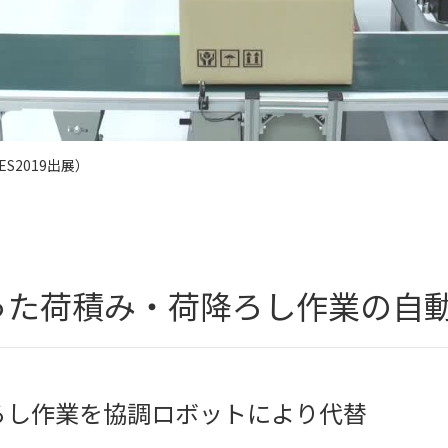
S2019出展）
った荷積み・荷降ろし作業の自
ろし作業を協調ロボットにより代替