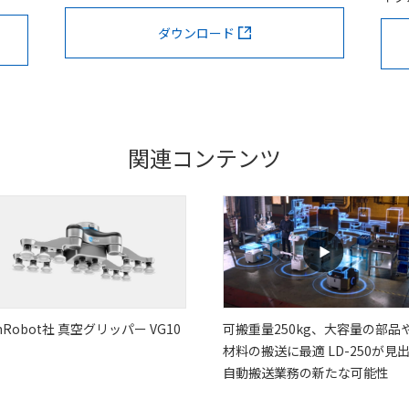
ダウンロード
関連コンテンツ
nRobot社 真空グリッパー VG10
可搬重量250kg、大容量の部品
材料の搬送に最適 LD-250が見
自動搬送業務の新たな可能性