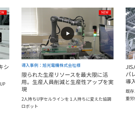
導入事例：旭光電機株式会社様
キシ
J
パ
限られた生産リソースを最大限に活
導
用。生産人員削減と生産性アップを実
UP
現
既存
重労
2人持ちU字セルラインを１人持ちに変えた協調
ロボット