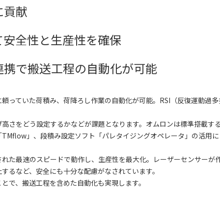
に貢献
て安全性と生産性を確保
連携で搬送工程の自動化が可能
頼っていた荷積み、荷降ろし作業の自動化が可能。RSI（反復運動過
。
げ高さをどう設定するかなどが課題となります。オムロンは標準搭載す
TMflow」、段積み設定ソフト「パレタイジングオペレータ」の活用
された最速のスピードで動作し、生産性を最大化。レーザーセンサーが
止するなど、安全にも十分な配慮がなされています。
ことで、搬送工程を含めた自動化も実現します。