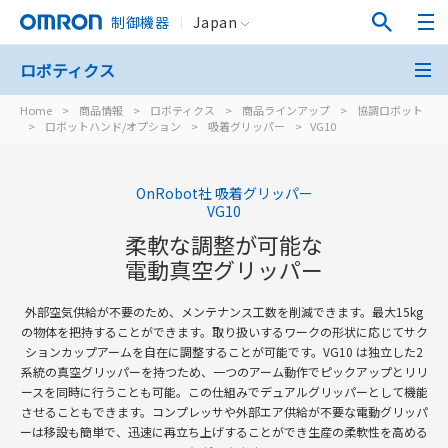
制御機器
Japan
ロボティクス
Home
>
商品情報
>
ロボティクス
>
商品ラインアップ
>
協調ロボット
>
ロボットハンド/オプション
>
吸着グリッパー
>
VG10
OnRobot社 吸着グリッパー
VG10
柔軟な調整が可能な
電動真空グリッパー
外部空気供給が不要のため、メンテナンス工数を削減できます。最大15kg
の物体を把持することができます。取り扱いするワークの形状に応じてサク
ションカップアームを自在に調整することが可能です。VG10 は独立した2
系統の真空グリッパーを持つため、一つのアーム動作でピックアップとリリ
ースを同時に行うことも可能。この仕組みでデュアルグリッパーとして機能
させることもできます。コンプレッサや外部エア供給が不要な電動グリッパ
ーは移設も簡単で、迅速に再立ち上げすることができ生産の柔軟性を高める