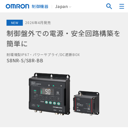
制御機器
Japan
2026年4月発売
NEW
制御盤外での
電源・安全回路構築を
簡単に
耐環境型IP67・パワーサプライ/DC遮断BOX
S8NR-S/S8R-BB