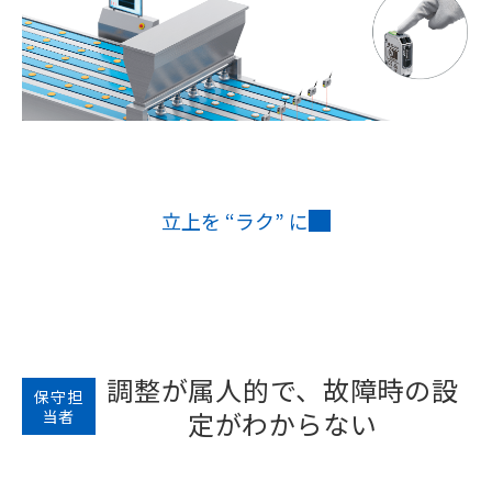
立上を “ラク” に
調整が属人的で、故障時の設
保守担
定がわからない
当者