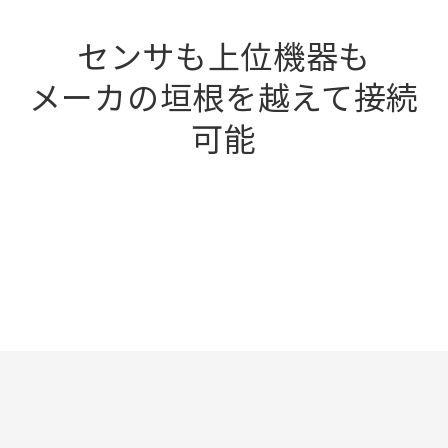
センサも上位機器も
メーカの垣根を越えて接続
可能
Loaded
:
100.00%
Pause
Unmute
Picture-
Fullscreen
in-
Picture