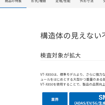
商品の特長
形式/種類
定格/性能
外形寸法
構造体の見えない
検査対象が拡大
VT-X850は、標準モデルより、さらに
ュールをはじめとする大型かつ重量のある
VT-X850を使用することで、製品の品質