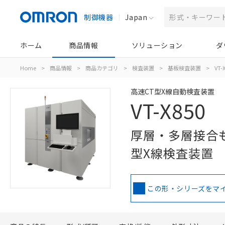
制御機器
Japan
ホーム
商品情報
ソリューション
ダ
Home
>
商品情報
>
商品カテゴリ
>
検査装置
>
基板検査装置
>
VT-
高速CT型X線自動検査装置
VT-X850
厚層・多層接合も
型X線検査装置
この形・シリーズをマ