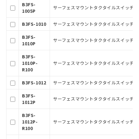
本サービスの対象外となる商品もある
B3FS-
ことをご了承ください。
サーフェスマウントタクタイルスイッチ, 6mm角
1005P
在庫状況および標準価格照会結果は、
記載している更新日時点での社内デー
B3FS-1010
サーフェスマウントタクタイルスイッチ, 6mm角
タに基づき作成されるものであり、閲
記
説明
覧された時点での実際の在庫および標
号
B3FS-
準価格とは異なる場合があることをご
サーフェスマウントタクタイルスイッチ, 6mm角
1010P
了承ください。
○
一定数以上の在庫あり
正式な納期状況および標準価格はお客
B3FS-
様のお取引先、またはお客様担当のオ
1010P-
サーフェスマウントタクタイルスイッチ, 6mm
ムロン制御機器販売店・当社販売員に
△
一定数には満たないが在庫あり
R100
ご相談ください。
オムロン制御機器販売店や当社販売拠
－
在庫なし(最新の在庫状況につ
B3FS-1012
サーフェスマウントタクタイルスイッチ, 6mm角
点は「
販売ネットワーク
」をご確認
いては、お客様のお取引先、ま
ください。
たはお客様担当のオムロン制御
B3FS-
在庫状況および標準価格結果を当社の
サーフェスマウントタクタイルスイッチ, 6mm
機器販売店・当社販売員にご確
1012P
事前の承諾なく第三者に漏洩または開
認ください)
示しないようお願いします。
B3FS-
マイパーツ機能（部品リスト作成サー
1012P-
サーフェスマウントタクタイルスイッチ, 6mm
空
受注生産機種、また在庫状況の
ビス）をご利用いただくには、I-Web
R100
白
情報を公開していない機種
メンバーズにご登録されている必要が
あります。