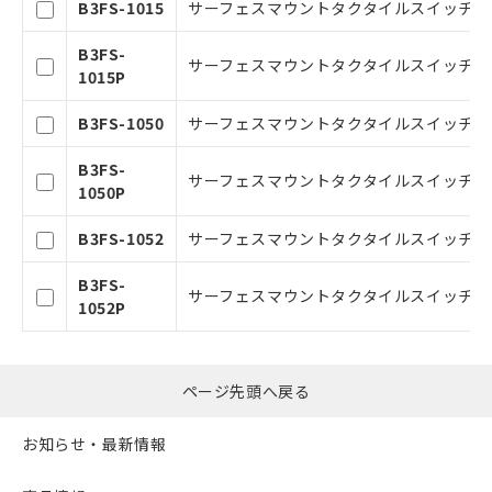
B3FS-1015
サーフェスマウントタクタイルスイッチ, 6mm角
お客様が当ウェブサイト上で当社にご
登録された部品リストについて、当社
B3FS-
および当社の共同利用者が、当社の製
サーフェスマウントタクタイルスイッチ, 6mm角
1015P
品・サービスに関するお客様との取
引・商談に必要な範囲で利用すること
B3FS-1050
サーフェスマウントタクタイルスイッチ, 6mm角
をご了承ください。
※当社の共同利用者とは、
"個人情報
B3FS-
の共同利用に関して"
サーフェスマウントタクタイルスイッチ, 6mm角
の「1.共同利
1050P
用者の範囲」に記載されている法人を
指します。
B3FS-1052
サーフェスマウントタクタイルスイッチ, 6mm角
B3FS-
サーフェスマウントタクタイルスイッチ, 6mm角
1052P
ページ先頭へ戻る
お知らせ・最新情報