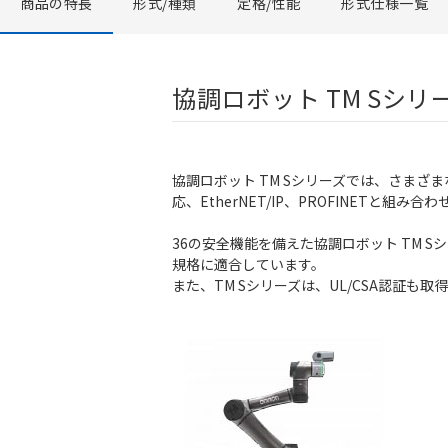
商品の特長
形式/種類
定格/性能
形式仕様一覧
協調ロボット TM Sシリ
協調ロボット TM Sシリーズでは、さま
応、EtherNET/IP、PROFINETと
36の安全機能を備えた協調ロボット TM Sシリー
規格に適合しています。
また、TM Sシリーズは、UL/CSA認証も取