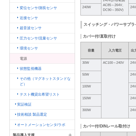
240V(許容範囲
AC85～264V、
240W
24V
変位センサ/測長センサ
DC90～350V)
近接センサ
スイッチング・パワーサプライ
超音波センサ
カバー付/直取付け
圧力センサ/流量センサ
環境センサ
容量
入力電圧
出
電源
30W
AC100～240V
24V
状態監視機器
50W
24V
その他（マグネットスタンドな
ど）
100W
24V
テスト機貸出希望リスト
150W
24V
実証検証
300W
24V
技術相談 製品選定
オートメーションセンタ/ラボ
カバー付/DINレール取付け
製品導入支援