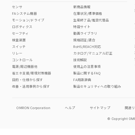
センサ
新商品情報
FAシステム機器
在庫状況/標準価格
モーション/ドライブ
生産終了品/推奨代替品
ロボティクス
特設サイト
セーフティ
動画ライブラリ
検査装置
規格認証/適合
スイッチ
RoHS/REACH対応
リレー
カタログ/マニュアル訂正
コントロール
技術解説
電源/周辺機器他
使用上の注意事項
省エネ支援/環境対策機器
製品に関するFAQ
目的・仕様から探す
FA用語辞典
改善・活用事例から探す
製品セキュリティへの取り組み
OMRON Corporation
ヘルプ
サイトマップ
関連
© Copyright OMR