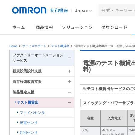
制御機器
Japan
ホーム
商品情報
ソリューション
ダウンロード
Home
>
サービスサポート
>
テスト機貸出
>
電源のテスト機貸出機種一覧・お申し込み(無
ファクトリーオートメーション
サービス
電源のテスト機貸
料)
新規設備設計支援
既存設備改善支援
※テスト機貸出サービスのご
製品選定支援
テスト機貸出
スイッチング・パワーサプライ S8
ファイバセンサ
定
容量
入力電圧
光電センサ
60W
AC100～
24V
判別センサ