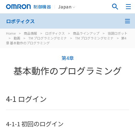
制御機器
Japan
ロボティクス
Home
>
商品情報
>
ロボティクス
>
商品ラインアップ
>
協調ロボット
>
動画
>
TM プログラミングセミナ
>
TM プログラミングセミナ
>
第4
章 基本動作のプログラミング
第4章
基本動作のプログラミング
4-1 ログイン
4-1-1 初回のログイン