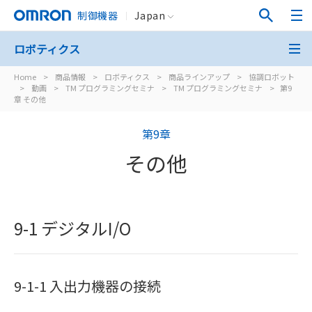
制御機器
Japan
ロボティクス
Home
>
商品情報
>
ロボティクス
>
商品ラインアップ
>
協調ロボット
>
動画
>
TM プログラミングセミナ
>
TM プログラミングセミナ
>
第9
章 その他
第9章
その他
9-1 デジタルI/O
9-1-1 入出力機器の接続