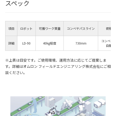
スペック
項目
ロボット
可搬ワーク質量
コンベヤパスライン
荷積方
コンベヤ
詳細
LD-90
40kg程度
730mm
自動移
※上表は目安です。ご使用環境、運用方法に応じてご提案しま
す。詳細はオムロン フィールドエンジニアリング株式会社にご相
談ください。