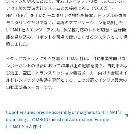
システムの導入にあたり、オムロンイタリアのセールスエンジニ
アは上位の製造実行システムとの接続にPLC（NX102）・
HMI（NB7）を用いたモニタリング機能を提案。トラブルの遠隔
モニタリングだけでなく、現場のアプリケーションを熟知した
LITMAT社のエンジニアと共に多品種対応のレシピ切替・登録機
能を盛り込み、ロボットを現場で使いこなせるシステムとして構
築しました。
イタリアのトリノに拠点を置くLITMAT社は、自動車業界向けコ
ンポーネントの供給において70年以上の経験を持ち、自動車およ
び油圧、空圧、トランスミッション機器メーカー向けの金属オイ
ルドレンプラグの製造を専門とする、この分野でイタリア最大の
自動車部品メーカーです。
Cobot ensures precise assembly of magnets for LITMAT’s
drain plugs | ＯMRON Industrial Automation Europe
LITMAT S.p.A.様