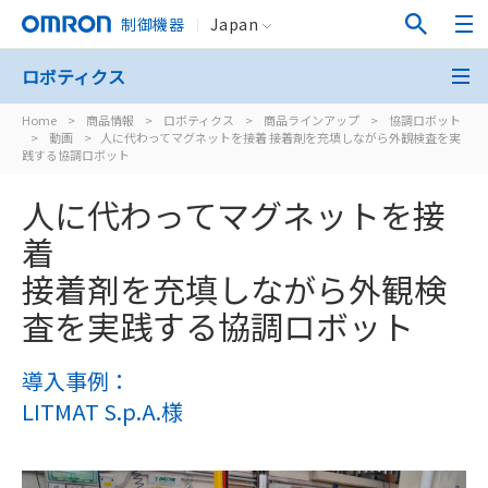
制御機器
Japan
ロボティクス
Home
>
商品情報
>
ロボティクス
>
商品ラインアップ
>
協調ロボット
>
動画
>
人に代わってマグネットを接着 接着剤を充填しながら外観検査を実
践する協調ロボット
人に代わってマグネットを接
着
接着剤を充填しながら外観検
査を実践する協調ロボット
導入事例：
LITMAT S.p.A.様