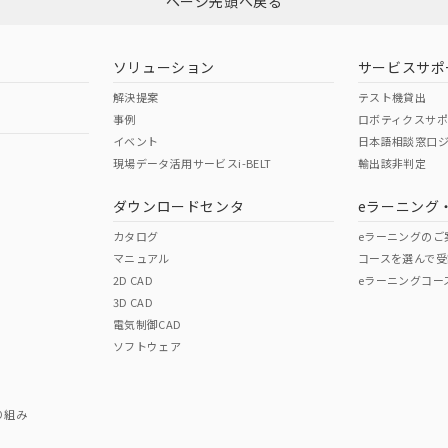
ページ先頭へ戻る
ソリューション
サービスサポ
解決提案
テスト機貸出
事例
ロボティクスサ
イベント
日本語相談窓口
現場データ活用サービスi-BELT
輸出該非判定
ダウンロードセンタ
eラーニング
カタログ
eラーニングのご
マニュアル
コースを選んで受
2D CAD
eラーニングコー
3D CAD
電気制御CAD
ソフトウェア
り組み