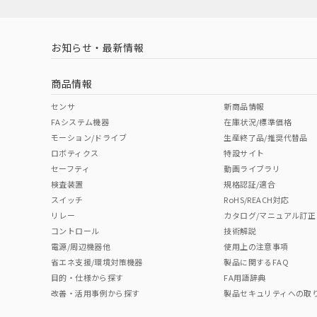
お知らせ・最新情報
商品情報
センサ
新商品情報
FAシステム機器
在庫状況/標準価格
モーション/ドライブ
生産終了品/推奨代替品
ロボティクス
特設サイト
セーフティ
動画ライブラリ
検査装置
規格認証/適合
スイッチ
RoHS/REACH対応
リレー
カタログ/マニュアル訂正
コントロール
技術解説
電源/周辺機器他
使用上の注意事項
省エネ支援/環境対策機器
製品に関するFAQ
目的・仕様から探す
FA用語辞典
改善・活用事例から探す
製品セキュリティへの取