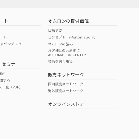
ート
オムロンの提供価値
目指す姿
ポート
コンセプト「i-Automation!」
ジャパンデスク
オムロンの強み
お客様との共創拠点
AUTOMATION CENTER
技術を磨く現場
・セミナ
案内
販売ネットワーク
講する
国内販売ネットワーク
ス一覧（PDF）
海外販売ネットワーク
オンラインストア