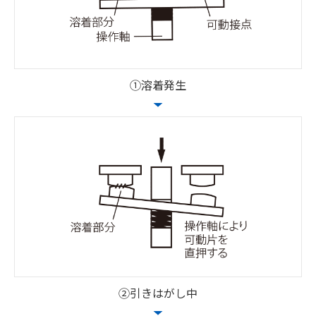
①溶着発生
②引きはがし中