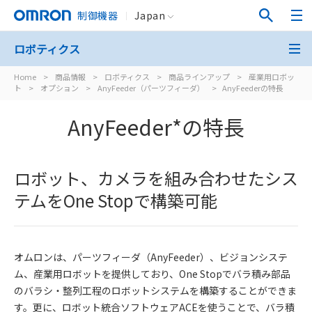
制御機器
Japan
ロボティクス
Home
>
商品情報
>
ロボティクス
>
商品ラインアップ
>
産業用ロボッ
ト
>
オプション
>
AnyFeeder（パーツフィーダ）
>
AnyFeederの特長
AnyFeeder*の特長
ロボット、カメラを組み合わせたシス
テムをOne Stopで構築可能
オムロンは、パーツフィーダ（AnyFeeder）、ビジョンシステ
ム、産業用ロボットを提供しており、One Stopでバラ積み部品
のバラシ・整列工程のロボットシステムを構築することができま
す。更に、ロボット統合ソフトウェアACEを使うことで、バラ積