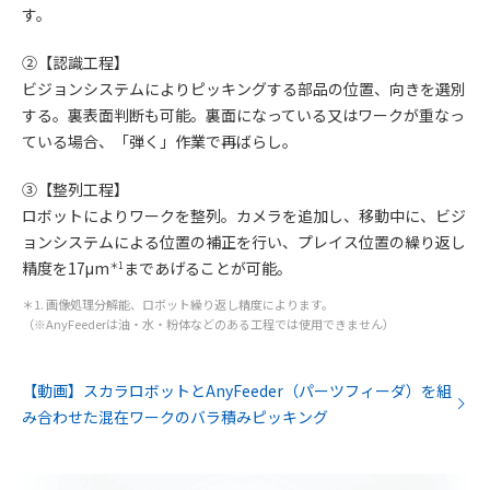
す。
②【認識工程】
ビジョンシステムによりピッキングする部品の位置、向きを選別
する。裏表面判断も可能。裏面になっている又はワークが重なっ
ている場合、「弾く」作業で再ばらし。
③【整列工程】
ロボットによりワークを整列。カメラを追加し、移動中に、ビジ
ョンシステムによる位置の補正を行い、プレイス位置の繰り返し
精度を17μm
まであげることが可能。
＊1
＊1. 画像処理分解能、ロボット繰り返し精度によります。
（※AnyFeederは油・水・粉体などのある工程では使用できません）
【動画】スカラロボットとAnyFeeder（パーツフィーダ）を組
み合わせた混在ワークのバラ積みピッキング