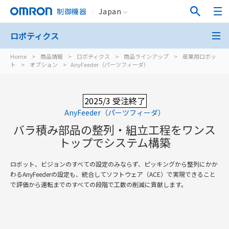
制御機器
Japan
ロボティクス
Home
>
商品情報
>
ロボティクス
>
商品ラインアップ
>
産業用ロボッ
ト
>
オプション
>
AnyFeeder（パーツフィーダ）
2025/3 受注終了
AnyFeeder（パーツフィーダ）
バラ積み部品の整列・組立工程をワンス
トップでシステム構築
ロボット、ビジョンのすべての設定のみならず、ピッキングから整列にかか
わるAnyFeederの設定も、統合してソフトウェア（ACE）で実現できること
で評価から運転までのすべての段階で工数の削減に貢献します。