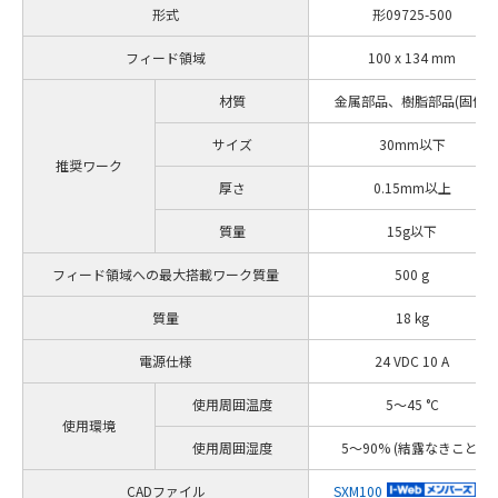
形式
形09725-500
フィード領域
100 x 134 mm
材質
金属部品、樹脂部品(固体)
サイズ
30mm以下
推奨ワーク
厚さ
0.15mm以上
質量
15g以下
フィード領域への最大搭載ワーク質量
500 g
質量
18 kg
電源仕様
24 VDC 10 A
使用周囲温度
5～45 °C
使用環境
使用周囲湿度
5～90% (結露なきこと)
CADファイル
SXM100