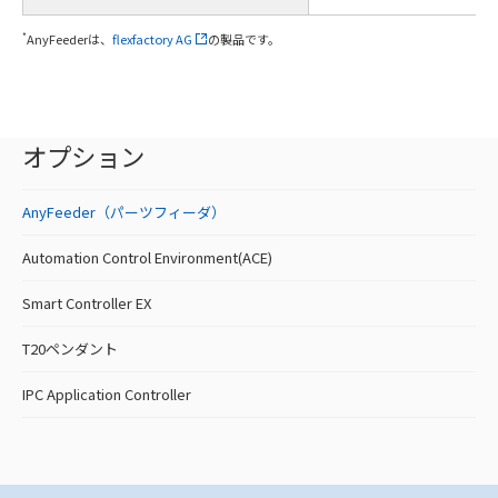
*
AnyFeederは、
flexfactory AG
の製品です。
オプション
AnyFeeder（パーツフィーダ）
Automation Control Environment(ACE)
Smart Controller EX
T20ペンダント
IPC Application Controller