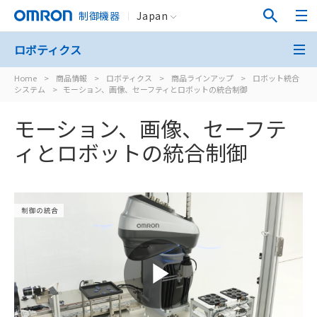
制御機器
Japan
ロボティクス
Home
>
商品情報
>
ロボティクス
>
商品ラインアップ
>
ロボット統合
システム
>
モーション、画像、セーフティとロボットの統合制御
モーション、画像、セーフテ
ィとロボットの統合制御