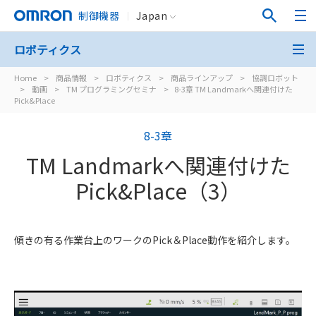
制御機器
Japan
ロボティクス
Home
>
商品情報
>
ロボティクス
>
商品ラインアップ
>
協調ロボット
>
動画
>
TM プログラミングセミナ
>
8-3章 TM Landmarkへ関連付けた
Pick&Place
8-3章
TM Landmarkへ関連付けた
Pick&Place（3）
傾きの有る作業台上のワークのPick＆Place動作を紹介します。