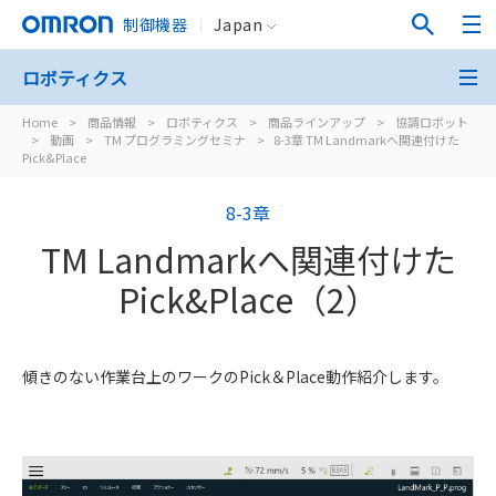
制御機器
Japan
ロボティクス
Home
>
商品情報
>
ロボティクス
>
商品ラインアップ
>
協調ロボット
>
動画
>
TM プログラミングセミナ
>
8-3章 TM Landmarkへ関連付けた
Pick&Place
8-3章
TM Landmarkへ関連付けた
Pick&Place（2）
傾きのない作業台上のワークのPick＆Place動作紹介します。