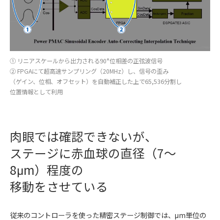
① リニアスケールから出力される90°位相差の正弦波信号
② FPGAにて超高速サンプリング（20MHz）し、信号の歪み
（ゲイン、位相、オフセット）を自動補正した上で65,536分割し
位置情報として利用
肉眼では確認できないが、
ステージに赤血球の直径（7～
8μm）程度の
移動をさせている
従来のコントローラを使った精密ステージ制御では、μm単位の