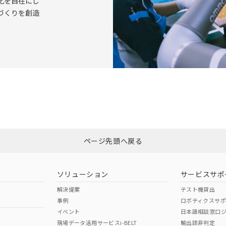
化を自在にし
づくりを創造
ページ先頭へ戻る
ソリューション
サービスサポ
解決提案
テスト機貸出
事例
ロボティクスサ
イベント
日本語相談窓口
現場データ活用サービスi-BELT
輸出該非判定