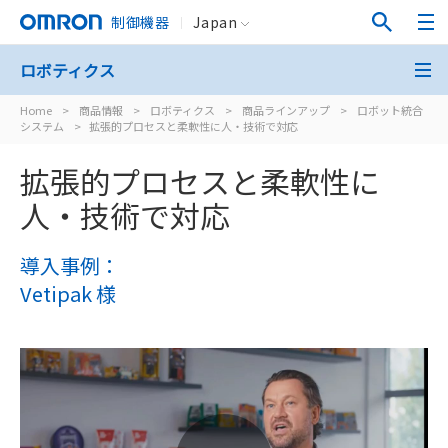
制御機器
Japan
ロボティクス
Home
>
商品情報
>
ロボティクス
>
商品ラインアップ
>
ロボット統合
システム
>
拡張的プロセスと柔軟性に人・技術で対応
拡張的プロセスと柔軟性に
人・技術で対応
導入事例：
Vetipak 様