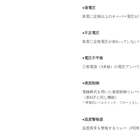
●過電圧
装置に定格以上のオーバー電圧が
●不足電圧
装置に定格電圧が加わっていない
●電圧不平衡
三相電源（3本線）の電圧アンバ
●液面制御
電極棒式を用いた液面制御リレー
（形61Fと同じ機能）
＊導電式レベルスイッチ、フロートなし
●温度警報器
温度異常を警報するリレー（PI