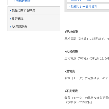
光伝送機器
監視リレー参考資料
製品に関するFAQ
技術解説
FA用語辞典
●逆相保護
三相電源（3本線）の誤配線で、
●欠相保護
三相電源（3本線）の断線による
●過電流
装置（モータ）に定格値以上のオ
●不足電流
装置（モータ）の異常な軽負荷運
（水中ポンプの空転）