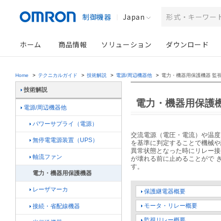
制御機器
Japan
ホーム
商品情報
ソリューション
ダウンロード
Home
>
テクニカルガイド
>
技術解説
>
電源/周辺機器他
>
電力・機器用保護機器 監
技術解説
電力・機器用保護
電源/周辺機器他
パワーサプライ（電源）
交流電源（電圧・電流）や温度
無停電電源装置（UPS）
を基準に判定することで機械や
異常状態となった時にリレー接
軸流ファン
が壊れる前に止めることがで 
す。
電力・機器用保護機器
レーザマーカ
保護継電器概要
モータ・リレー概要
接続・省配線機器
監視リレー概要