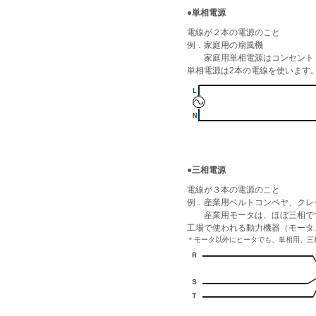
●単相電源
電線が２本の電源のこと
例．家庭用の扇風機
家庭用単相電源はコンセント２
単相電源は2本の電線を使います
●三相電源
電線が３本の電源のこと
例．産業用ベルトコンベヤ、クレ
産業用モータは、ほぼ三相で
工場で使われる動力機器（モータ、
＊モータ以外にヒータでも、単相用、三