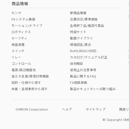
商品情報
センサ
新商品情報
FAシステム機器
在庫状況/標準価格
モーション/ドライブ
生産終了品/推奨代替品
ロボティクス
特設サイト
セーフティ
動画ライブラリ
検査装置
規格認証/適合
スイッチ
RoHS/REACH対応
リレー
カタログ/マニュアル訂正
コントロール
技術解説
電源/周辺機器他
使用上の注意事項
省エネ支援/環境対策機器
製品に関するFAQ
目的・仕様から探す
FA用語辞典
改善・活用事例から探す
製品セキュリティへの取り組み
OMRON Corporation
ヘルプ
サイトマップ
関連
© Copyright OMR