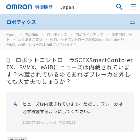
制御機器
Japan
ロボティクス
Home
>
商品情報
>
ロボティクス
>
商品ラインアップ
>
産業用ロボッ
ト
>
よくあるご質問
>
Q.ロボットコントローラSCEXSmartContoler EX、
SVMX、eAIBにヒューズは内蔵されています？
Q
ロボットコントローラSCEXSmartContoler
EX、SVMX、eAIBにヒューズは内蔵されていま
す？内蔵されているのであればブレーカを外し
ても大丈夫でしょうか？
A
ヒューズは内蔵されています。ただし、ブレーカは
必ず設置するようにしてください。
2023-07-10
•
ナレッジ
FAQ R0137