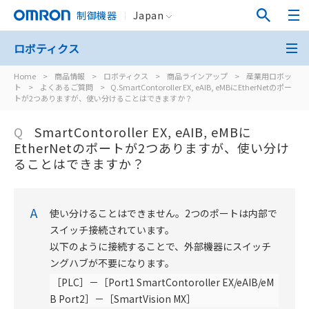
制御機器
Japan
ロボティクス
Home
>
商品情報
>
ロボティクス
>
商品ラインアップ
>
産業用ロボッ
ト
>
よくあるご質問
>
Q.SmartContoroller EX, eAIB, eMBにEtherNetのポー
トが2つありますが、使い分けることはできますか？
Q
SmartContoroller EX, eAIB, eMBに
EtherNetのポートが2つありますが、使い分け
ることはできますか？
A
使い分けることはできません。2つのポートは内部で
スイッチ接続されています。
以下のように接続することで、外部機器にスイッチ
ングハブが不要になります。
［PLC］－［Port1 SmartContoroller EX/eAIB/eM
B Port2］－［SmartVision MX］