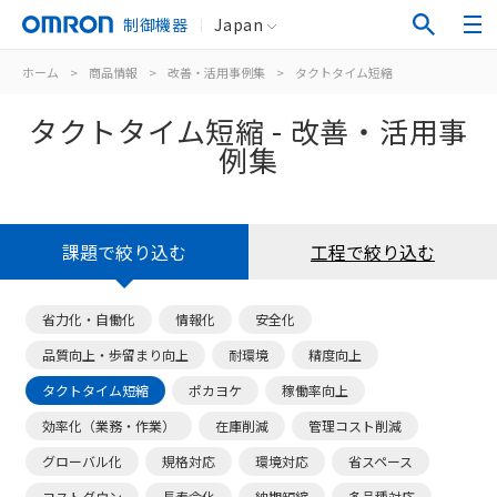
制御機器
Japan
ホーム
>
商品情報
>
改善・活用事例集
>
タクトタイム短縮
タクトタイム短縮 - 改善・活用事
例集
課題で絞り込む
工程で絞り込む
省力化・自働化
情報化
安全化
品質向上・歩留まり向上
耐環境
精度向上
タクトタイム短縮
ポカヨケ
稼働率向上
効率化（業務・作業）
在庫削減
管理コスト削減
グローバル化
規格対応
環境対応
省スペース
コストダウン
長寿命化
納期短縮
多品種対応