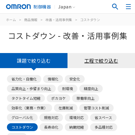
制御機器
Japan
ホーム
>
商品情報
>
改善・活用事例集
>
コストダウン
コストダウン - 改善・活用事例集
課題で絞り込む
工程で絞り込む
省力化・自働化
情報化
安全化
品質向上・歩留まり向上
耐環境
精度向上
タクトタイム短縮
ポカヨケ
稼働率向上
効率化（業務・作業）
在庫削減
管理コスト削減
グローバル化
規格対応
環境対応
省スペース
コストダウン
長寿命化
納期短縮
多品種対応