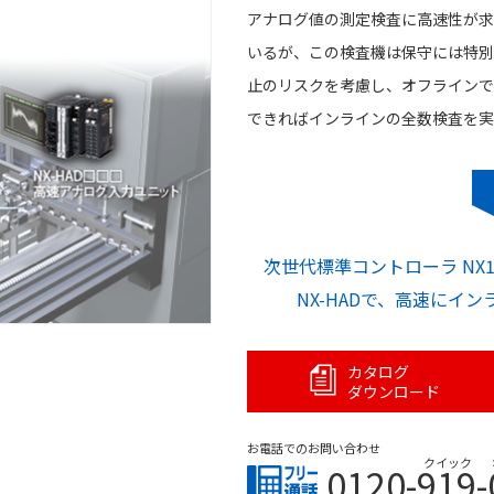
アナログ値の測定検査に高速性が求
いるが、この検査機は保守には特別
止のリスクを考慮し、オフラインで
できればインラインの全数検査を実
次世代標準コントローラ NX
NX-HADで、高速にイ
カタログ
ダウンロード
お電話でのお問い合わせ
クイック
0120-919-