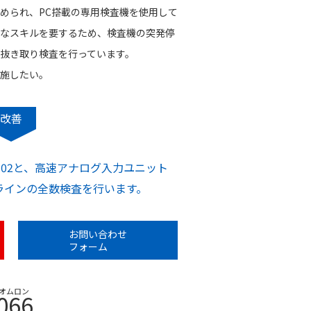
められ、PC搭載の専用検査機を使用して
なスキルを要するため、検査機の突発停
抜き取り検査を行っています。
施したい。
改善
102と、高速アナログ入力ユニット
ンラインの全数検査を行います。
お問い合わせ
フォーム
オムロン
066