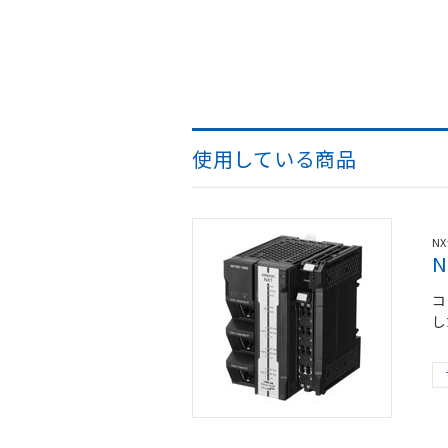
使用している商品
N
N
コ
し