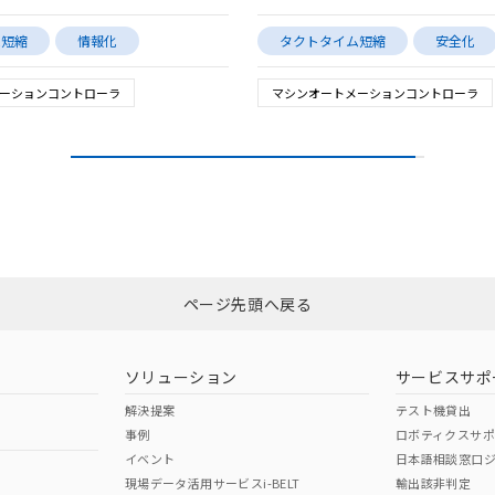
ム短縮
情報化
タクトタイム短縮
安全化
ーションコントローラ
マシンオートメーションコントローラ
ページ先頭へ戻る
ソリューション
サービスサポ
解決提案
テスト機貸出
事例
ロボティクスサ
イベント
日本語相談窓口
現場データ活用サービスi-BELT
輸出該非判定