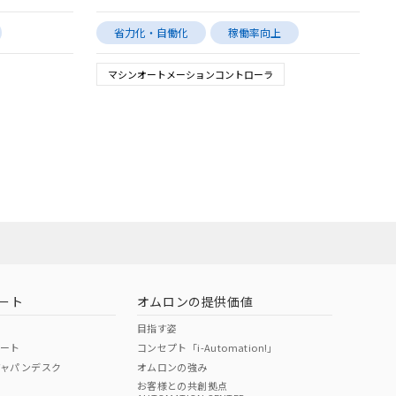
省力化・自働化
稼働率向上
マシンオートメーションコントローラ
ート
オムロンの提供価値
目指す姿
ポート
コンセプト「i-Automation!」
ジャパンデスク
オムロンの強み
お客様との共創拠点