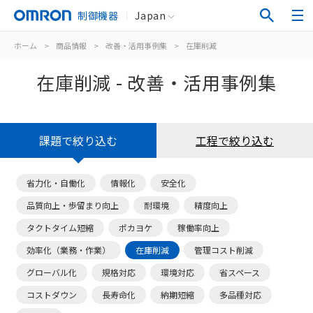
制御機器
Japan
ホーム
>
商品情報
>
改善・活用事例集
>
在庫削減
在庫削減 - 改善・活用事例集
課題で絞り込む
工程で絞り込む
省力化・自働化
情報化
安全化
品質向上・歩留まり向上
耐環境
精度向上
タクトタイム短縮
ポカヨケ
稼働率向上
効率化（業務・作業）
在庫削減
管理コスト削減
グローバル化
規格対応
環境対応
省スペース
コストダウン
長寿命化
納期短縮
多品種対応