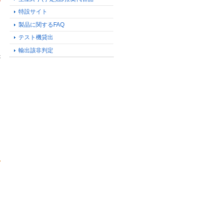
特設サイト
製品に関するFAQ
テスト機貸出
輸出該非判定
が
る
）