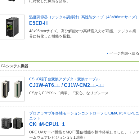
に特化した機能を搭載。
温度調節器（デジタル調節計）高性能タイプ（48×96mmサイズ
E5ED-H
48x96mmサイズ。高分解能かつ高精度入力が可能。 デジタル業
界に特化した機能を搭載。
ページ先頭へ戻
FAシステム機器
CS I/O端子台変換アダプタ・変換ケーブル
CJ1W-AT6□□ / CJ1W-CM2□□-□□
CSからCJ/NXへ「簡単」「安心」なリプレース
プログラマブル多軸モーションコントローラ CK3M/CK5M CPU
ニット
CK□M-CPU1□1
OPC UAサーバ機能とMQTT通信機能を標準搭載しました。（フ
ームウェアレビジョン 2.8.1以降）