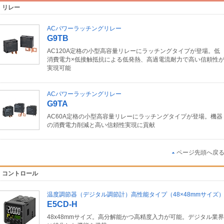
リレー
ACパワーラッチングリレー
G9TB
AC120A定格の小型高容量リレーにラッチングタイプが登場。低
消費電力×低接触抵抗による低発熱、高過電流耐力で高い信頼性
実現可能
ACパワーラッチングリレー
G9TA
AC60A定格の小型高容量リレーにラッチングタイプが登場。機器
の消費電力削減と高い信頼性実現に貢献
ページ先頭へ戻
コントロール
温度調節器（デジタル調節計）高性能タイプ（48×48mmサイズ
E5CD-H
48x48mmサイズ。高分解能かつ高精度入力が可能。デジタル業界