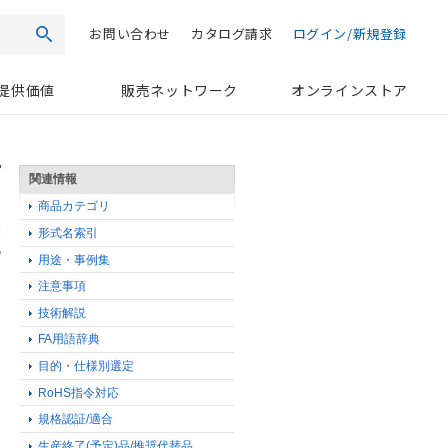
お問い合わせ
カタログ請求
ログイン/新規登録
検索
提供価値
販売ネットワーク
オンラインストア
関連情報
商品カテゴリ
形式名索引
用途・事例集
注意事項
技術解説
FA用語辞典
目的・仕様別選定
RoHS指令対応
規格認証/適合
る
生産終了(予定)品/推奨代替品