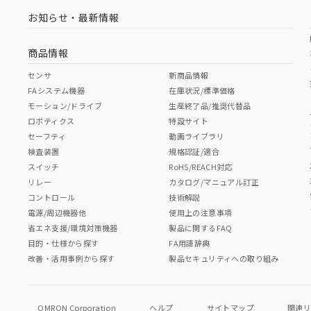
お知らせ・最新情報
商品情報
センサ
新商品情報
FAシステム機器
在庫状況/標準価格
モーション/ドライブ
生産終了品/推奨代替品
ロボティクス
特設サイト
セーフティ
動画ライブラリ
検査装置
規格認証/適合
スイッチ
RoHS/REACH対応
リレー
カタログ/マニュアル訂正
コントロール
技術解説
電源/周辺機器他
使用上の注意事項
省エネ支援/環境対策機器
製品に関するFAQ
目的・仕様から探す
FA用語辞典
改善・活用事例から探す
製品セキュリティへの取り組み
OMRON Corporation
ヘルプ
サイトマップ
関連