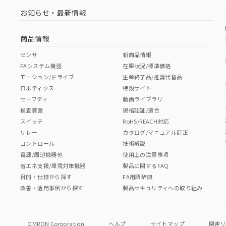
お知らせ・最新情報
商品情報
センサ
新商品情報
FAシステム機器
在庫状況/標準価格
モーション/ドライブ
生産終了品/推奨代替品
ロボティクス
特設サイト
セーフティ
動画ライブラリ
検査装置
規格認証/適合
スイッチ
RoHS/REACH対応
リレー
カタログ/マニュアル訂正
コントロール
技術解説
電源/周辺機器他
使用上の注意事項
省エネ支援/環境対策機器
製品に関するFAQ
目的・仕様から探す
FA用語辞典
改善・活用事例から探す
製品セキュリティへの取り組み
OMRON Corporation
ヘルプ
サイトマップ
関連