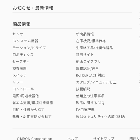
お知らせ・最新情報
商品情報
センサ
新商品情報
FAシステム機器
在庫状況/標準価格
モーション/ドライブ
生産終了品/推奨代替品
ロボティクス
特設サイト
セーフティ
動画ライブラリ
検査装置
規格認証/適合
スイッチ
RoHS/REACH対応
リレー
カタログ/マニュアル訂正
コントロール
技術解説
電源/周辺機器他
使用上の注意事項
省エネ支援/環境対策機器
製品に関するFAQ
目的・仕様から探す
FA用語辞典
改善・活用事例から探す
製品セキュリティへの取り組み
OMRON Corporation
ヘルプ
サイトマップ
関連