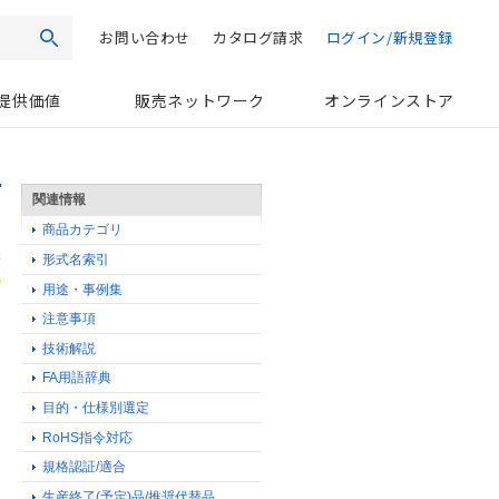
お問い合わせ
カタログ請求
ログイン/新規登録
検索
提供価値
販売ネットワーク
オンラインストア
関連情報
商品カテゴリ
形式名索引
用途・事例集
注意事項
技術解説
FA用語辞典
目的・仕様別選定
RoHS指令対応
規格認証/適合
る
生産終了(予定)品/推奨代替品