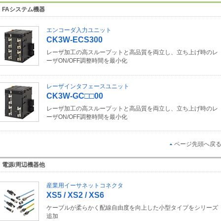
FAシステム機器
エンコーダ入力ユニット
CK3W-ECS300
レーザ加工の高スループットと高品質を両立し、立ち上げ時のレ
ーザON/OFF調整時間を最小化
レーザインタフェースユニット
CK3W-GC□□00
レーザ加工の高スループットと高品質を両立し、立ち上げ時のレ
ーザON/OFF調整時間を最小化
ページ先頭へ戻
電源/周辺機器他
産業用イーサネットコネクタ
XS5 / XS2 / XS6
ケーブルが柔らかく配線自由度を向上した小型タイプをシリーズ
追加