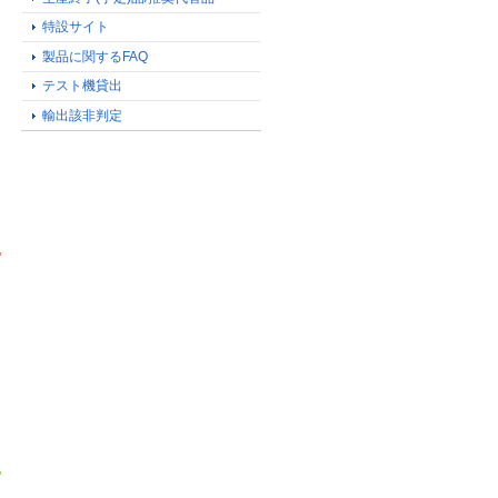
特設サイト
製品に関するFAQ
テスト機貸出
輸出該非判定
る
る