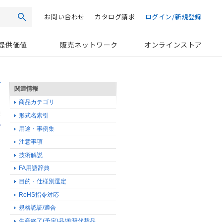
お問い合わせ
カタログ請求
ログイン/新規登録
検索
提供価値
販売ネットワーク
オンラインストア
関連情報
商品カテゴリ
形式名索引
用途・事例集
注意事項
技術解説
FA用語辞典
目的・仕様別選定
RoHS指令対応
規格認証/適合
生産終了(予定)品/推奨代替品