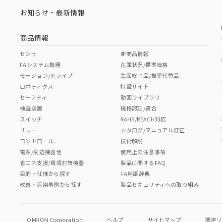
お知らせ・最新情報
商品情報
センサ
新商品情報
FAシステム機器
在庫状況/標準価格
モーション/ドライブ
生産終了品/推奨代替品
ロボティクス
特設サイト
セーフティ
動画ライブラリ
検査装置
規格認証/適合
スイッチ
RoHS/REACH対応
リレー
カタログ/マニュアル訂正
コントロール
技術解説
電源/周辺機器他
使用上の注意事項
省エネ支援/環境対策機器
製品に関するFAQ
目的・仕様から探す
FA用語辞典
改善・活用事例から探す
製品セキュリティへの取り組み
OMRON Corporation
ヘルプ
サイトマップ
関連