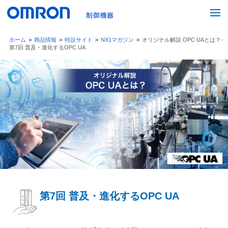
ホーム
>
商品情報
>
特設サイト
>
NX1マガジン
>
オリジナル解説 OPC UAとは？-
第7回 普及・進化するOPC UA
第7回 普及・進化するOPC UA