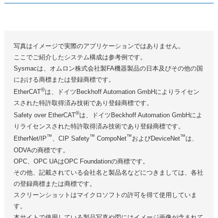
写真はイメージで実際のアプリケーションではありません。
ここでご紹介したシステム構成は参考例です。
Sysmacは、オムロン株式会社製FA機器製品の日本及びその他の国
における商標または登録商標です。
®
EtherCAT
は、ドイツBeckhoff Automation GmbHによりライセン
スされた特許取得済み技術であり登録商標です。
®
Safety over EtherCAT
は、ドイツBeckhoff Automation GmbHによ
りライセンスされた特許取得済み技術であり登録商標です。
™
™
™
™
EtherNet/IP
、CIP Safety
CompoNet
およびDeviceNet
は、
ODVAの商標です。
OPC、OPC UAはOPC Foundationの商標です。
その他、記載されている会社名と製品名などにつきましては、各社
の登録商標または商標です。
スクリーンショットはマイクロソフトの許可を得て使用していま
す。
本サイトで使用している製品写真や図にはイメージ画像が含まれて