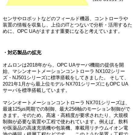
センサやロボットなどのフィールド機器、コントローラや
装置の情報を収集し、上位のITとつないで分析・活用するた
めに、OPC UAがますます重要になると考えています。
・対応製品の拡充
オムロンは2018年から、OPC UAサーバ機能の提供を開
始、マシンオートメーションコントローラ NX102シリー
ズ・NJ501シリーズに標準搭載をしてきました。 そして、
2021年1月から最上位モデル NX701シリーズにもOPC UA
サーバを標準搭載しています。
マシンオートメーションコントローラ NX701シリーズは、
最速125μs周期での制御、最大256軸のモーション制御がで
きます。そのため、高速・高精度が要求されたり、大規模
制御が必要な装置や工程で使われています。例えば、飲料
や医薬品の高速充填機や包装機、車載用リチウムイオン電
池の捲回・積層工程などです。 このような装置・工程で