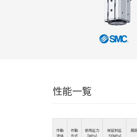
性能一覧
作動
作動
使用圧力
保証耐圧
周
流体
方式
[MPa]
力[MPa]