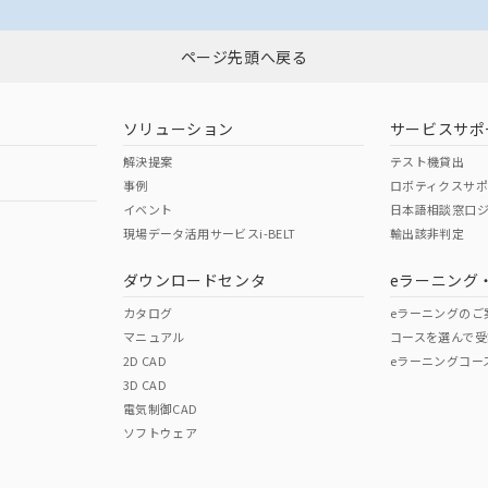
ページ先頭へ戻る
ソリューション
サービスサポ
解決提案
テスト機貸出
事例
ロボティクスサ
イベント
日本語相談窓口
現場データ活用サービスi-BELT
輸出該非判定
ダウンロードセンタ
eラーニング
カタログ
eラーニングのご
マニュアル
コースを選んで受
2D CAD
eラーニングコー
3D CAD
電気制御CAD
ソフトウェア