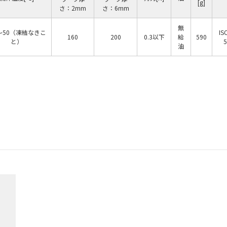
[g]
さ：2mm
さ：6mm
無
0〜50（凍結なきこ
IS
160
200
0.3以下
給
590
と）
5
油