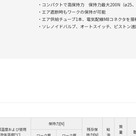
・コンパクトで高保持力 保持力最大200N（ø25
・エア遮断時もワークの保持が可能
・エア供給チューブ1本、電気配線M8コネクタを接
・ソレノイドバルブ、オートスイッチ、ピストン速
保持力[N]
質
囲温度および使用
残存保
給
量
流体温度[℃]
持力[N]
油
ワーク厚
ワーク厚