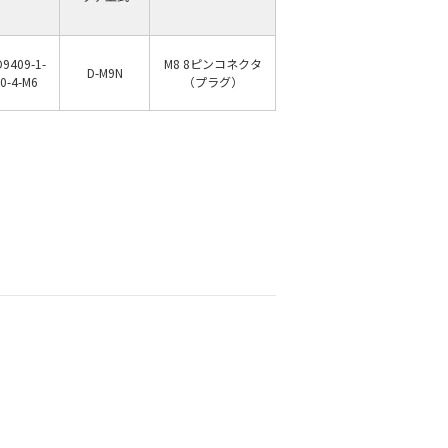
O9409-1-
M8 8ピンコネクタ
D-M9N
0-4-M6
（プラグ）