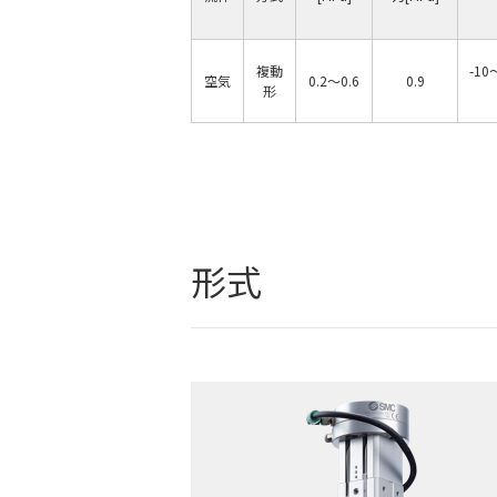
複動
-1
空気
0.2〜0.6
0.9
形
形式