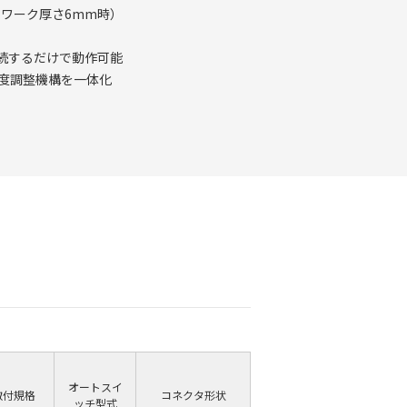
、ワーク厚さ6mm時）
続するだけで動作可能
度調整機構を一体化
オートスイ
取付規格
コネクタ形状
ッチ型式