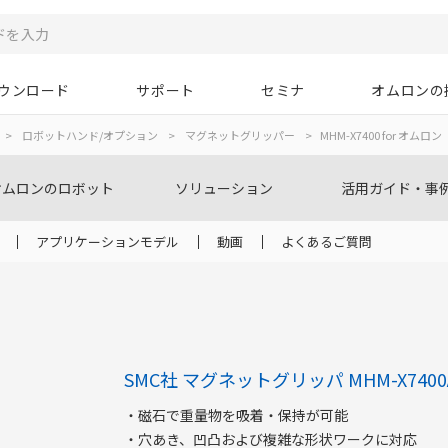
ウンロード
サポート
セミナ
オムロンの
>
ロボットハンド/オプション
>
マグネットグリッパー
>
MHM-X7400 for オムロン
オムロンのロボット
ソリューション
活用ガイド・事
アプリケーションモデル
動画
よくあるご質問
SMC社 マグネットグリッパ
MHM-X7400
・磁石で重量物を吸着・保持が可能
・穴あき、凹凸および複雑な形状ワークに対応