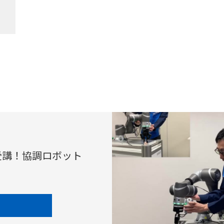
受講！
協調ロボット