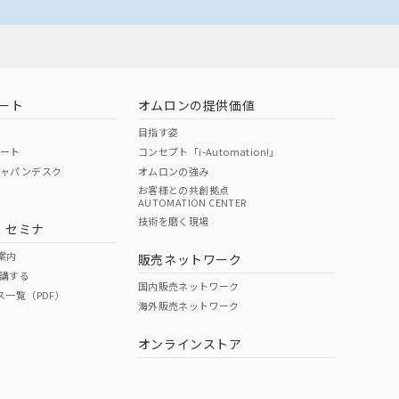
ート
オムロンの提供価値
目指す姿
ポート
コンセプト「i-Automation!」
ジャパンデスク
オムロンの強み
お客様との共創拠点
AUTOMATION CENTER
技術を磨く現場
・セミナ
案内
販売ネットワーク
講する
国内販売ネットワーク
ス一覧（PDF）
海外販売ネットワーク
オンラインストア