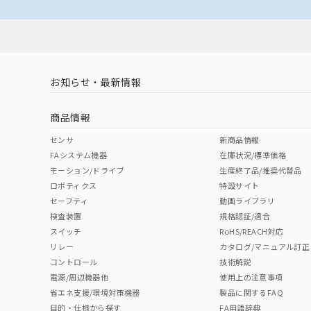
お知らせ・最新情報
商品情報
センサ
新商品情報
FAシステム機器
在庫状況/標準価格
モーション/ドライブ
生産終了品/推奨代替品
ロボティクス
特設サイト
セーフティ
動画ライブラリ
検査装置
規格認証/適合
スイッチ
RoHS/REACH対応
リレー
カタログ/マニュアル訂正
コントロール
技術解説
電源/周辺機器他
使用上の注意事項
省エネ支援/環境対策機器
製品に関するFAQ
目的・仕様から探す
FA用語辞典