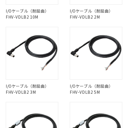
ご利用条件
有に対応した製品に切り替える予定のある
商品です。
I/Oケーブル（耐屈曲）
I/Oケーブル（耐屈曲）
対応予定なし：EU RoHS指令（10物質）の
FHV-VDLB2 10M
FHV-VDLB2 2M
以下の条件をお読みいただき、同意のうえ
非含有に非対応の商品で、対応品を出す予
ご利用ください。
定はありません。
調査・確認中：EU RoHS指令（10物質）の
本サービスは、当社制御機器事業取扱
※1 中国RoHS○×表
非含有の対応状況を調査中または確認中の
商品の当社在庫状況および標準価格
商品です。
(税抜)を提供させていただくもので
「○」：最大均質材料含有率が中国RoHSの
非該当品：ライセンス料など無形物で、有
す。
基準値以下であることを示します。
害物質有無と関係のない商品です。
当社制御機器事業取扱商品の中には、
「×」：最大均質材料含有率が中国RoHSの
仕入先様の事情により、非含有部品として
本サービスの対象外となる商品もある
基準値を超えていることを示します。
いたものが、含有品と判明した場合などや
当社は、これら貴社製品のうち、外国
ことをご了承ください。
「－」：未確認です。当社販売部門へお問
むを得ず変更することがあります。
為替および外国貿易法に定める商品
在庫状況および標準価格照会結果は、
い合わせください。
（以下｢規制貨物等」という）を輸出
記載している更新日時点での社内デー
*EU RoHS指令（10物質）：
I/Oケーブル（耐屈曲）
または国外への提供する場合は、日本
I/Oケーブル（耐屈曲）
記
タに基づき作成されるものであり、閲
説明
鉛(Pb) 1000ppm以下、 水銀(Hg) 1000ppm以下、 カド
*中国RoHS10物質の基準値 (GB/T26572)：
FHV-VDLB2 3M
国政府の輸出許可(または役務取引許
FHV-VDLB2 5M
号
覧された時点での実際の在庫および標
ミウム(Cd) 100ppm以下、
Pb(鉛) :1000ppm、 Hg(水銀) : 1000ppm、 Cd(カドミウ
可)を取得するなどの必要な手続きを
六価クロム(Cr(Ⅵ)) 1000ppm以下、ポリ臭化ビフェニル
ム) : 100ppm、
準価格とは異なる場合があることをご
類(PBB) 1000ppm以下、ポリ臭化ジフェニルエーテル類
Cr(Ⅵ)(六価クロム) : 1000ppm、 PBBs(ポリ臭化ビフェ
とります。
了承ください。
(PBDE) 1000ppm以下、フタル酸ビス(2-エチルヘキシ
○
一定数以上の在庫あり
ニル類) : 1000ppm、 PBDEs(ポリ臭化ジフェニルエーテ
当社は規制貨物を破棄する場合は、完
ル) (DEHP)(別名：DOP) 1000ppm以下、フタル酸ブチ
正式な納期状況および標準価格はお客
ル類) : 1000ppm、
ルベンジル（BBP） 1000ppm以下、フタル酸ジブチル
全に破砕するなど、違法に輸出されな
DBP(フタル酸ジブチル) : 1000ppm、 DIBP(フタル酸ジ
様のお取引先、またはお客様担当のオ
（DBP） 1000ppm以下、フタル酸ジイソブチル
イソブチル) : 1000ppm、 BBP(フタル酸ブチルベンジ
△
一定数には満たないが在庫あり
いよう必要な手段を講じます。
ムロン制御機器販売店・当社販売員に
(DIBP) 1000ppm以下
ル) : 1000ppm、
但し、RoHS指令で産業用監視および制御機器に対する