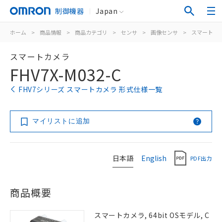
制御機器
Japan
ホーム
>
商品情報
>
商品カテゴリ
>
センサ
>
画像センサ
>
スマートカ
スマートカメラ
FHV7X-M032-C
FHV7シリーズ スマートカメラ 形式仕様一覧
マイリストに追加
日本語
English
PDF出力
商品概要
スマートカメラ, 64bit OSモデル, C