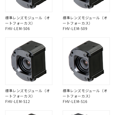
中国 RoHS表
※1 ※2
この製品の規格認証/適合状況ページへ
Pb
Hg
Cd
Cr(VI)
標準レンズモジュール（オ
標準レンズモジュール（オ
その他の認証はこちらのページからご検索ください
ートフォーカス）
ートフォーカス）
FHV-LEM-S06
FHV-LEM-S09
X
O
O
O
"対応済み"や非含有の記載がされた商品であっても、流通
在庫等で未対応品が混在する可能性があります。
非含有品が必要な際は、弊社営業部門もしくは販売店へお
問い合わせください。
この製品のRoHS/REACH対応状況ページへ
標準レンズモジュール（オ
標準レンズモジュール（オ
ートフォーカス）
ートフォーカス）
FHV-LEM-S12
FHV-LEM-S16