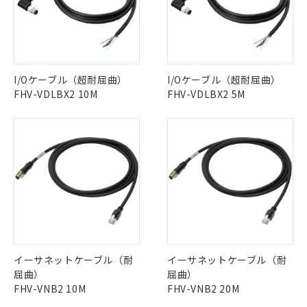
当社は貴社製品を、核兵器、ミサイ
DEHP(フタル酸ビス(2-エチルヘキシル)) : 1000ppm
ご相談ください。
適用除外項目は除く。
ル、化学兵器、生物兵器またはその他
－
在庫なし(最新の在庫状況につ
オムロン制御機器販売店や当社販売拠
フタル酸エステル類の４物質については閾値を超える意
武器並びにこれらの製造装置等に一切
いては、お客様のお取引先、ま
図的な使用がないことを確認しています。
点は「
販売ネットワーク
」をご確認
※2 環境保護使用期限
使用いたしません。
たはお客様担当のオムロン制御
ください。
当社は、貴社製品を第三者に販売する
機器販売店・当社販売員にご確
在庫状況および標準価格結果を当社の
※2 対応予定月
「ｅ」：有害物質（10物質）のすべてが基
場合は、上記1、2および3の内容を当
認ください)
事前の承諾なく第三者に漏洩または開
I/Oケーブル（超耐屈曲）
I/Oケーブル（超耐屈曲）
準値以下であることを示します。
該第三者に通知します。また当社は、
示しないようお願いします。
FHV-VDLBX2 10M
FHV-VDLBX2 5M
部品在庫の切り替え状況などにより、予定
「10」：通常の使用状況下において有害物
販売先および販売に係わる関係者が違
マイパーツ機能（部品リスト作成サー
空
受注生産機種、また在庫状況の
月が前後することがあります。
質が外部に漏えいし、環境に深刻な影響を
法に輸出するおそれがある場合は、取
ビス）をご利用いただくには、I-Web
白
情報を公開していない機種
及ぼさない年数を意味します。
り引きをいたしません。
メンバーズにご登録されている必要が
「－」：未確認です。当社販売部門へお問
あります。
い合わせください。
お客様が当ウェブサイト上で当社にご
※3 非含有証明書ダウンロード
登録された部品リストについて、当社
および当社の共同利用者が、当社の製
下記の非含有証明書をダウンロードするこ
品・サービスに関するお客様との取
とができます。
合意する
キャンセル
引・商談に必要な範囲で利用すること
をご了承ください。
EU RoHS指令（10物質）の非含有証明書
※当社の共同利用者とは、
"個人情報
51物質の非含有証明書（当社基準）
イーサネットケーブル（耐
イーサネットケーブル（耐
の共同利用に関して"
の「1.共同利
※本証明書は発行日時点で非含有を証明す
屈曲）
屈曲）
用者の範囲」に記載されている法人を
るもので、過去に遡って非含有を証明する
FHV-VNB2 10M
FHV-VNB2 20M
指します。
ものではありません。