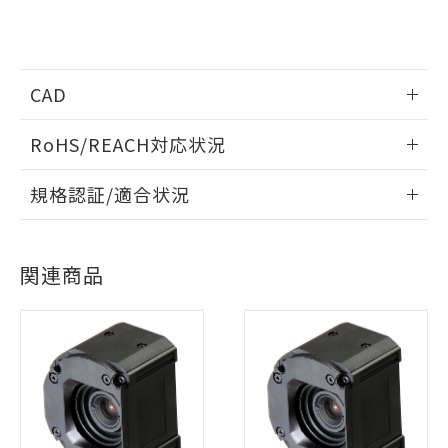
CAD
情報更新：2023/4/3
RoHS/REACH対応状況
ログイン/会員登録いただくと、CADデータをダウンロー
情報更新：2026/7/29
規格認証/適合状況
ドすることができます。
EU RoHS
注意事項・凡例
UL認証
CSA認証
CEマーキング
ログイン/会員登録
関連商品
No
No
Yes
対応状況
対応予定月
※1
※2
対応済み
ダウンロードデータをご利用いただく前に、以下を必ずお読
LR型式承認
DNV型式承認
BV型式承認
KR型式承
みください。
（イギリス
（ノルウェー
（フランス
（韓国
ソフトウェアの使用条件
船舶規格）
船舶規格）
船舶規格）
船舶規格
中国 RoHS
注意事項・凡例
No
No
No
No