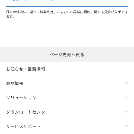
EU RoHS指令（10物質）の非含有証明書
※当社の共同利用者とは、
"個人情報
51物質の非含有証明書（当社基準）
の共同利用に関して"
の「1.共同利
日本の外為法に基づく該非判定、およびEAR再輸出規制に関する見解が入手でき
※本証明書は発行日時点で非含有を証明す
用者の範囲」に記載されている法人を
ます。
るもので、過去に遡って非含有を証明する
"対応済み"や非含有の記載がされた商品であっても、流通
指します。
ものではありません。
在庫等で未対応品が混在する可能性があります。
また、RoHS指令のフタル酸エステル類４
非含有品が必要な際は、弊社営業部門もしくは販売店へお
物質の対応では、対応完了までの期間は出
問い合わせください。
荷製品に未対応品が混在することから備考
欄に対応日を記載しておりました。
ページ先頭へ戻る
この製品のRoHS/REACH対応状況ページへ
既に当社にて対応品への在庫切替を完了
していることから、特段のことがない限
お知らせ・最新情報
り、2022年1月12日より割愛しておりま
す。
商品情報
ソリューション
ダウンロードセンタ
サービスサポート