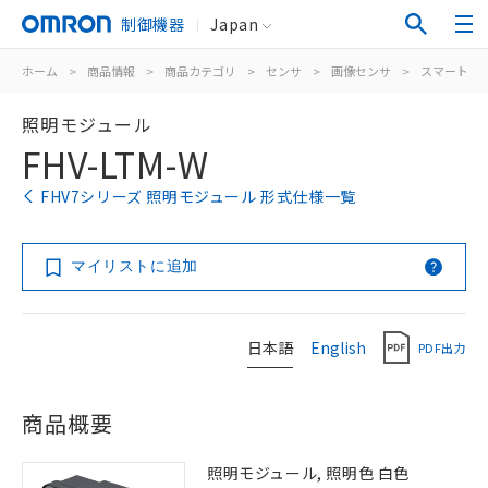
制御機器
Japan
ホーム
>
商品情報
>
商品カテゴリ
>
センサ
>
画像センサ
>
スマートカ
照明モジュール
FHV-LTM-W
FHV7シリーズ 照明モジュール 形式仕様一覧
マイリストに追加
日本語
English
PDF出力
商品概要
照明モジュール, 照明色 白色