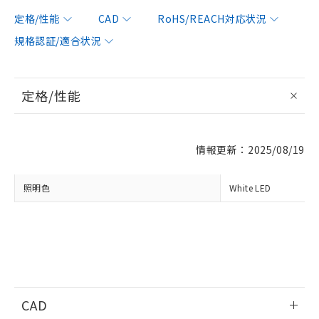
対応済み：EU RoHS指令（10物質）の
定格/性能
CAD
RoHS/REACH対応状況
非含有に対応した製品が提供可能な商品で
規格認証/適合状況
す。
対応予定：EU RoHS指令（10物質）の非含
ご利用条件
有に対応した製品に切り替える予定のある
商品です。
定格/性能
対応予定なし：EU RoHS指令（10物質）の
以下の条件をお読みいただき、同意のうえ
非含有に非対応の商品で、対応品を出す予
ご利用ください。
定はありません。
調査・確認中：EU RoHS指令（10物質）の
情報更新：2025/08/19
本サービスは、当社制御機器事業取扱
※1 中国RoHS○×表
非含有の対応状況を調査中または確認中の
商品の当社在庫状況および標準価格
商品です。
(税抜)を提供させていただくもので
照明色
White LED
「○」：最大均質材料含有率が中国RoHSの
非該当品：ライセンス料など無形物で、有
す。
基準値以下であることを示します。
害物質有無と関係のない商品です。
当社制御機器事業取扱商品の中には、
「×」：最大均質材料含有率が中国RoHSの
仕入先様の事情により、非含有部品として
本サービスの対象外となる商品もある
基準値を超えていることを示します。
いたものが、含有品と判明した場合などや
当社は、これら貴社製品のうち、外国
ことをご了承ください。
「－」：未確認です。当社販売部門へお問
むを得ず変更することがあります。
為替および外国貿易法に定める商品
在庫状況および標準価格照会結果は、
い合わせください。
（以下｢規制貨物等」という）を輸出
記載している更新日時点での社内デー
*EU RoHS指令（10物質）：
または国外への提供する場合は、日本
記
タに基づき作成されるものであり、閲
説明
鉛(Pb) 1000ppm以下、 水銀(Hg) 1000ppm以下、 カド
*中国RoHS10物質の基準値 (GB/T26572)：
国政府の輸出許可(または役務取引許
CAD
号
覧された時点での実際の在庫および標
ミウム(Cd) 100ppm以下、
Pb(鉛) :1000ppm、 Hg(水銀) : 1000ppm、 Cd(カドミウ
可)を取得するなどの必要な手続きを
六価クロム(Cr(Ⅵ)) 1000ppm以下、ポリ臭化ビフェニル
ム) : 100ppm、
準価格とは異なる場合があることをご