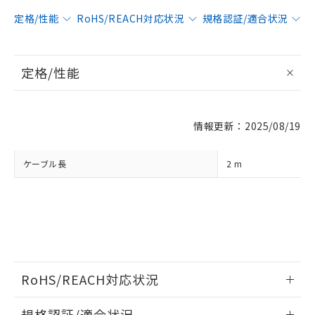
定格/性能
RoHS/REACH対応状況
規格認証/適合状況
※1 対応状況
定格/性能
対応済み：EU RoHS指令（10物質）の
非含有に対応した製品が提供可能な商品で
す。
対応予定：EU RoHS指令（10物質）の非含
ご利用条件
情報更新：2025/08/19
有に対応した製品に切り替える予定のある
商品です。
対応予定なし：EU RoHS指令（10物質）の
ケーブル長
2 m
以下の条件をお読みいただき、同意のうえ
非含有に非対応の商品で、対応品を出す予
ご利用ください。
定はありません。
調査・確認中：EU RoHS指令（10物質）の
本サービスは、当社制御機器事業取扱
※1 中国RoHS○×表
非含有の対応状況を調査中または確認中の
商品の当社在庫状況および標準価格
商品です。
(税抜)を提供させていただくもので
「○」：最大均質材料含有率が中国RoHSの
非該当品：ライセンス料など無形物で、有
す。
基準値以下であることを示します。
害物質有無と関係のない商品です。
当社制御機器事業取扱商品の中には、
「×」：最大均質材料含有率が中国RoHSの
RoHS/REACH対応状況
仕入先様の事情により、非含有部品として
本サービスの対象外となる商品もある
基準値を超えていることを示します。
いたものが、含有品と判明した場合などや
当社は、これら貴社製品のうち、外国
ことをご了承ください。
情報更新：2026/7/29
「－」：未確認です。当社販売部門へお問
むを得ず変更することがあります。
為替および外国貿易法に定める商品
規格認証/適合状況
在庫状況および標準価格照会結果は、