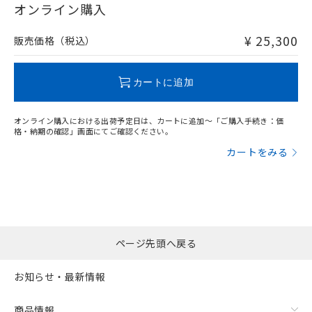
在庫等で未対応品が混在する可能性があります。
オンライン購入
および当社の共同利用者が、当社の製
下記の非含有証明書をダウンロードするこ
非含有品が必要な際は、弊社営業部門もしくは販売店へお
品・サービスに関するお客様との取
とができます。
問い合わせください。
合意する
キャンセル
引・商談に必要な範囲で利用すること
¥ 25,300
販売価格（税込）
をご了承ください。
EU RoHS指令（10物質）の非含有証明書
※当社の共同利用者とは、
"個人情報
この製品のRoHS/REACH対応状況ページへ
51物質の非含有証明書（当社基準）
の共同利用に関して"
の「1.共同利
カートに追加
※本証明書は発行日時点で非含有を証明す
用者の範囲」に記載されている法人を
るもので、過去に遡って非含有を証明する
指します。
ものではありません。
オンライン購入における出荷予定日は、カートに追加～「ご購入手続き：価
格・納期の確認」画面にてご確認ください。
また、RoHS指令のフタル酸エステル類４
物質の対応では、対応完了までの期間は出
カートをみる
荷製品に未対応品が混在することから備考
欄に対応日を記載しておりました。
既に当社にて対応品への在庫切替を完了
していることから、特段のことがない限
り、2022年1月12日より割愛しておりま
す。
ページ先頭へ戻る
お知らせ・最新情報
商品情報