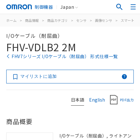
制御機器
Japan
ホーム
>
商品情報
>
商品カテゴリ
>
センサ
>
画像センサ
>
スマートカ
I/Oケーブル（耐屈曲）
FHV-VDLB2 2M
FHV7シリーズ I/Oケーブル（耐屈曲） 形式仕様一覧
マイリストに追加
日本語
English
PDF出力
商品概要
I/Oケーブル（耐屈曲）, ライトアン