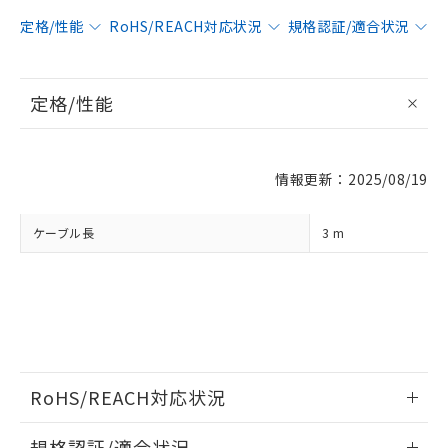
定格/性能
RoHS/REACH対応状況
規格認証/適合状況
※1 対応状況
定格/性能
対応済み：EU RoHS指令（10物質）の
非含有に対応した製品が提供可能な商品で
す。
対応予定：EU RoHS指令（10物質）の非含
ご利用条件
情報更新：2025/08/19
有に対応した製品に切り替える予定のある
商品です。
対応予定なし：EU RoHS指令（10物質）の
ケーブル長
3 m
以下の条件をお読みいただき、同意のうえ
非含有に非対応の商品で、対応品を出す予
ご利用ください。
定はありません。
調査・確認中：EU RoHS指令（10物質）の
本サービスは、当社制御機器事業取扱
※1 中国RoHS○×表
非含有の対応状況を調査中または確認中の
商品の当社在庫状況および標準価格
商品です。
(税抜)を提供させていただくもので
「○」：最大均質材料含有率が中国RoHSの
非該当品：ライセンス料など無形物で、有
す。
基準値以下であることを示します。
害物質有無と関係のない商品です。
当社制御機器事業取扱商品の中には、
「×」：最大均質材料含有率が中国RoHSの
RoHS/REACH対応状況
仕入先様の事情により、非含有部品として
本サービスの対象外となる商品もある
基準値を超えていることを示します。
いたものが、含有品と判明した場合などや
当社は、これら貴社製品のうち、外国
ことをご了承ください。
情報更新：2026/7/29
「－」：未確認です。当社販売部門へお問
むを得ず変更することがあります。
為替および外国貿易法に定める商品
規格認証/適合状況
在庫状況および標準価格照会結果は、