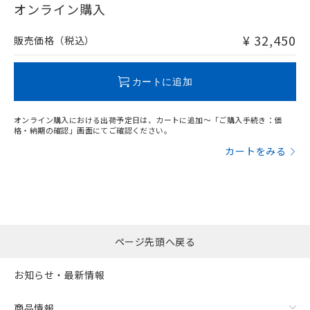
在庫等で未対応品が混在する可能性があります。
オンライン購入
および当社の共同利用者が、当社の製
下記の非含有証明書をダウンロードするこ
非含有品が必要な際は、弊社営業部門もしくは販売店へお
品・サービスに関するお客様との取
とができます。
問い合わせください。
合意する
キャンセル
引・商談に必要な範囲で利用すること
¥ 32,450
販売価格（税込）
をご了承ください。
EU RoHS指令（10物質）の非含有証明書
※当社の共同利用者とは、
"個人情報
この製品のRoHS/REACH対応状況ページへ
51物質の非含有証明書（当社基準）
の共同利用に関して"
の「1.共同利
カートに追加
※本証明書は発行日時点で非含有を証明す
用者の範囲」に記載されている法人を
るもので、過去に遡って非含有を証明する
指します。
ものではありません。
オンライン購入における出荷予定日は、カートに追加～「ご購入手続き：価
格・納期の確認」画面にてご確認ください。
また、RoHS指令のフタル酸エステル類４
物質の対応では、対応完了までの期間は出
カートをみる
荷製品に未対応品が混在することから備考
欄に対応日を記載しておりました。
既に当社にて対応品への在庫切替を完了
していることから、特段のことがない限
り、2022年1月12日より割愛しておりま
す。
ページ先頭へ戻る
お知らせ・最新情報
商品情報