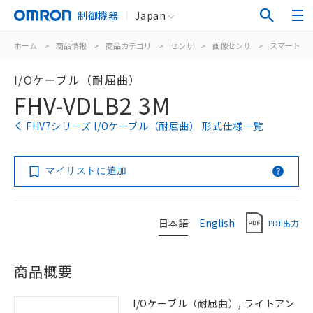
制御機器
Japan
ホーム
>
商品情報
>
商品カテゴリ
>
センサ
>
画像センサ
>
スマートカ
I/Oケーブル（耐屈曲）
FHV-VDLB2 3M
FHV7シリーズ I/Oケーブル（耐屈曲） 形式仕様一覧
マイリストに追加
日本語
English
PDF出力
商品概要
I/Oケーブル（耐屈曲）, ライトアン