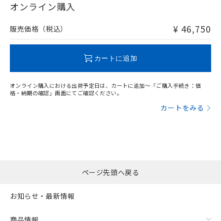
在庫等で未対応品が混在する可能性があります。
オンライン購入
および当社の共同利用者が、当社の製
下記の非含有証明書をダウンロードするこ
非含有品が必要な際は、弊社営業部門もしくは販売店へお
品・サービスに関するお客様との取
とができます。
問い合わせください。
合意する
キャンセル
引・商談に必要な範囲で利用すること
¥ 46,750
販売価格（税込）
をご了承ください。
EU RoHS指令（10物質）の非含有証明書
※当社の共同利用者とは、
"個人情報
この製品のRoHS/REACH対応状況ページへ
51物質の非含有証明書（当社基準）
の共同利用に関して"
の「1.共同利
カートに追加
※本証明書は発行日時点で非含有を証明す
用者の範囲」に記載されている法人を
るもので、過去に遡って非含有を証明する
指します。
ものではありません。
オンライン購入における出荷予定日は、カートに追加～「ご購入手続き：価
格・納期の確認」画面にてご確認ください。
また、RoHS指令のフタル酸エステル類４
物質の対応では、対応完了までの期間は出
カートをみる
荷製品に未対応品が混在することから備考
欄に対応日を記載しておりました。
既に当社にて対応品への在庫切替を完了
していることから、特段のことがない限
り、2022年1月12日より割愛しておりま
す。
ページ先頭へ戻る
お知らせ・最新情報
商品情報