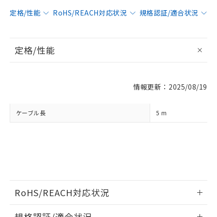
定格/性能
RoHS/REACH対応状況
規格認証/適合状況
※1 対応状況
定格/性能
対応済み：EU RoHS指令（10物質）の
非含有に対応した製品が提供可能な商品で
す。
対応予定：EU RoHS指令（10物質）の非含
ご利用条件
情報更新：2025/08/19
有に対応した製品に切り替える予定のある
商品です。
対応予定なし：EU RoHS指令（10物質）の
ケーブル長
5 m
以下の条件をお読みいただき、同意のうえ
非含有に非対応の商品で、対応品を出す予
ご利用ください。
定はありません。
調査・確認中：EU RoHS指令（10物質）の
本サービスは、当社制御機器事業取扱
※1 中国RoHS○×表
非含有の対応状況を調査中または確認中の
商品の当社在庫状況および標準価格
商品です。
(税抜)を提供させていただくもので
「○」：最大均質材料含有率が中国RoHSの
非該当品：ライセンス料など無形物で、有
す。
基準値以下であることを示します。
害物質有無と関係のない商品です。
当社制御機器事業取扱商品の中には、
「×」：最大均質材料含有率が中国RoHSの
RoHS/REACH対応状況
仕入先様の事情により、非含有部品として
本サービスの対象外となる商品もある
基準値を超えていることを示します。
いたものが、含有品と判明した場合などや
当社は、これら貴社製品のうち、外国
ことをご了承ください。
情報更新：2026/7/29
「－」：未確認です。当社販売部門へお問
むを得ず変更することがあります。
為替および外国貿易法に定める商品
規格認証/適合状況
在庫状況および標準価格照会結果は、