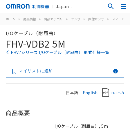
制御機器
Japan
ホーム
>
商品情報
>
商品カテゴリ
>
センサ
>
画像センサ
>
スマートカ
I/Oケーブル（耐屈曲）
FHV-VDB2 5M
FHV7シリーズ I/Oケーブル（耐屈曲） 形式仕様一覧
マイリストに追加
日本語
English
PDF出力
商品概要
I/Oケーブル（耐屈曲）, 5m