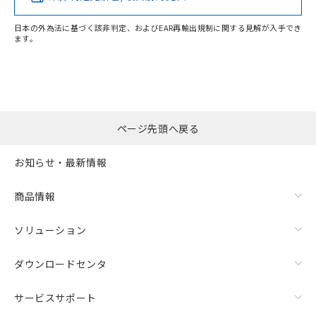
EU RoHS指令（10物質）の非含有証明書
※当社の共同利用者とは、
"個人情報
51物質の非含有証明書（当社基準）
の共同利用に関して"
の「1.共同利
日本の外為法に基づく該非判定、およびEAR再輸出規制に関する見解が入手でき
※本証明書は発行日時点で非含有を証明す
用者の範囲」に記載されている法人を
ます。
るもので、過去に遡って非含有を証明する
"対応済み"や非含有の記載がされた商品であっても、流通
指します。
ものではありません。
在庫等で未対応品が混在する可能性があります。
また、RoHS指令のフタル酸エステル類４
非含有品が必要な際は、弊社営業部門もしくは販売店へお
物質の対応では、対応完了までの期間は出
問い合わせください。
荷製品に未対応品が混在することから備考
欄に対応日を記載しておりました。
ページ先頭へ戻る
この製品のRoHS/REACH対応状況ページへ
既に当社にて対応品への在庫切替を完了
していることから、特段のことがない限
お知らせ・最新情報
り、2022年1月12日より割愛しておりま
す。
商品情報
ソリューション
ダウンロードセンタ
サービスサポート