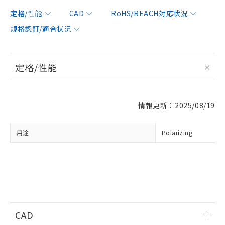
対応済み：EU RoHS指令（10物質）の
定格/性能
CAD
RoHS/REACH対応状況
非含有に対応した製品が提供可能な商品で
規格認証/適合状況
す。
対応予定：EU RoHS指令（10物質）の非含
ご利用条件
有に対応した製品に切り替える予定のある
商品です。
定格/性能
対応予定なし：EU RoHS指令（10物質）の
以下の条件をお読みいただき、同意のうえ
非含有に非対応の商品で、対応品を出す予
ご利用ください。
定はありません。
調査・確認中：EU RoHS指令（10物質）の
情報更新：2025/08/19
本サービスは、当社制御機器事業取扱
※1 中国RoHS○×表
非含有の対応状況を調査中または確認中の
商品の当社在庫状況および標準価格
商品です。
(税抜)を提供させていただくもので
用途
Polarizing
「○」：最大均質材料含有率が中国RoHSの
非該当品：ライセンス料など無形物で、有
す。
基準値以下であることを示します。
害物質有無と関係のない商品です。
当社制御機器事業取扱商品の中には、
「×」：最大均質材料含有率が中国RoHSの
仕入先様の事情により、非含有部品として
本サービスの対象外となる商品もある
基準値を超えていることを示します。
いたものが、含有品と判明した場合などや
当社は、これら貴社製品のうち、外国
ことをご了承ください。
「－」：未確認です。当社販売部門へお問
むを得ず変更することがあります。
為替および外国貿易法に定める商品
在庫状況および標準価格照会結果は、
い合わせください。
（以下｢規制貨物等」という）を輸出
記載している更新日時点での社内デー
*EU RoHS指令（10物質）：
または国外への提供する場合は、日本
記
タに基づき作成されるものであり、閲
説明
鉛(Pb) 1000ppm以下、 水銀(Hg) 1000ppm以下、 カド
*中国RoHS10物質の基準値 (GB/T26572)：
国政府の輸出許可(または役務取引許
CAD
号
覧された時点での実際の在庫および標
ミウム(Cd) 100ppm以下、
Pb(鉛) :1000ppm、 Hg(水銀) : 1000ppm、 Cd(カドミウ
可)を取得するなどの必要な手続きを
六価クロム(Cr(Ⅵ)) 1000ppm以下、ポリ臭化ビフェニル
ム) : 100ppm、
準価格とは異なる場合があることをご