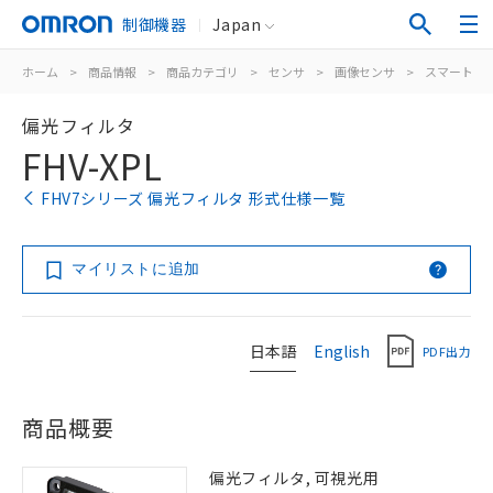
制御機器
Japan
ホーム
>
商品情報
>
商品カテゴリ
>
センサ
>
画像センサ
>
スマートカ
偏光フィルタ
FHV-XPL
FHV7シリーズ 偏光フィルタ 形式仕様一覧
マイリストに追加
日本語
English
PDF出力
商品概要
偏光フィルタ, 可視光用